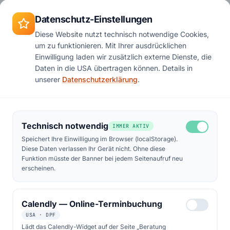
Zum Hauptinhalt springen
Termin
Datenschutz-Einstellungen
Diese Website nutzt technisch notwendige Cookies,
um zu funktionieren. Mit Ihrer ausdrücklichen
Einwilligung laden wir zusätzlich externe Dienste, die
PREMIUM-KOMPONENTEN · 25 JAHRE GARANTIE
Daten in die USA übertragen können. Details in
unserer
Datenschutzerklärung
.
Ihre Solaranlage –
bis ins Detail
durchdacht.
Technisch notwendig
IMMER AKTIV
Speichert Ihre Einwilligung im Browser (localStorage).
Diese Daten verlassen Ihr Gerät nicht. Ohne diese
Funktion müsste der Banner bei jedem Seitenaufruf neu
Modul, Wechselrichter, Speicher. Wir
erscheinen.
kombinieren die richtigen Komponenten für
Ihr Dach und Ihren Verbrauch — keine
Calendly — Online-Terminbuchung
Baukastenpakete, sondern individuelle
USA · DPF
Auslegung mit Markenherstellern.
Lädt das Calendly-Widget auf der Seite „Beratung