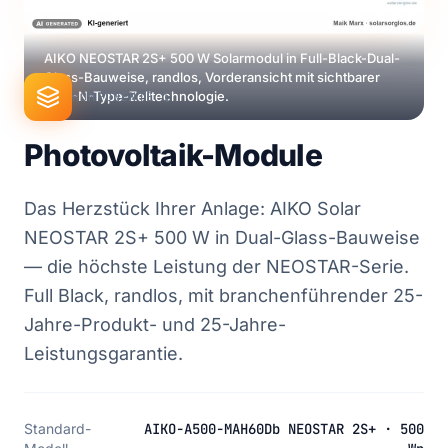
AIKO NEOSTAR 2S+ 500 W Solarmodul in Full-Black-Dual-
Glass-Bauweise, randlos, Vorderansicht mit sichtbarer
ABC-N-Type-Zelltechnologie.
KOMPONENTE 1
Photovoltaik-Module
Das Herzstück Ihrer Anlage: AIKO Solar
NEOSTAR 2S+ 500 W in Dual-Glass-Bauweise
— die höchste Leistung der NEOSTAR-Serie.
Full Black, randlos, mit branchenführender 25-
Jahre-Produkt- und 25-Jahre-
Leistungsgarantie.
Standard-
AIKO-A500-MAH60Db NEOSTAR 2S+ · 500