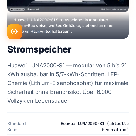
Huawei LUNA2000-S1 Stromspeicher in modularer
Säulen-Bauweise, weißes Gehäuse, stehend an einer
Wand im Hauswirtschaftsraum.
KOMPONENTE 3
Stromspeicher
Huawei LUNA2000-S1 — modular von 5 bis 21
kWh ausbaubar in 5/7-kWh-Schritten. LFP-
Chemie (Lithium-Eisenphosphat) für maximale
Sicherheit ohne Brandrisiko. Über 6.000
Vollzyklen Lebensdauer.
Standard-
Huawei LUNA2000-S1 (aktuelle
Serie
Generation)