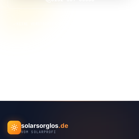
KEINE VERSTECKTEN KOSTEN
KEINE VERTRAGSBINDUNG
100 % UNVERBINDLICH
solarsorglos
.de
VOM SOLARPROFI