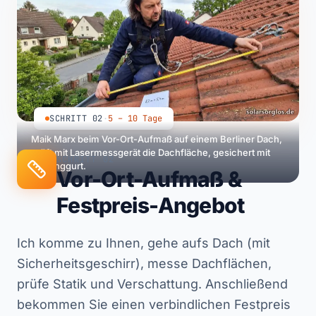
SCHRITT 02
·
5 – 10 Tage
Maik Marx beim Vor-Ort-Aufmaß auf einem Berliner Dach,
prüft mit Lasermessgerät die Dachfläche, gesichert mit
SCHRITT 02
Auffanggurt.
Vor-Ort-Aufmaß &
Festpreis-Angebot
Ich komme zu Ihnen, gehe aufs Dach (mit
Sicherheitsgeschirr), messe Dachflächen,
prüfe Statik und Verschattung. Anschließend
bekommen Sie einen verbindlichen Festpreis