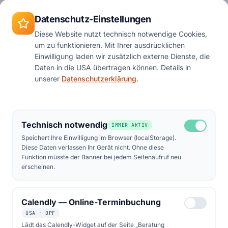
Zum Hauptinhalt springen
Termin
Datenschutz-Einstellungen
Diese Website nutzt technisch notwendige Cookies,
um zu funktionieren. Mit Ihrer ausdrücklichen
Einwilligung laden wir zusätzlich externe Dienste, die
IHR SOLAR-ENERGIEKONZEPT · IN 4 SCHRITTEN
Daten in die USA übertragen können. Details in
unserer
Datenschutzerklärung
.
Vom ersten Gespräch
bis zur fertigen Anlage.
Technisch notwendig
IMMER AKTIV
Speichert Ihre Einwilligung im Browser (localStorage).
Klare Schritte, ein Ansprechpartner, keine
Diese Daten verlassen Ihr Gerät nicht. Ohne diese
Überraschungen. So sieht ein Projekt mit mir
Funktion müsste der Banner bei jedem Seitenaufruf neu
erscheinen.
aus — vom Erstgespräch über die Installation
bis zum dauerhaften Nach-Service.
Calendly — Online-Terminbuchung
USA · DPF
Beratung buchen
Lädt das Calendly-Widget auf der Seite „Beratung