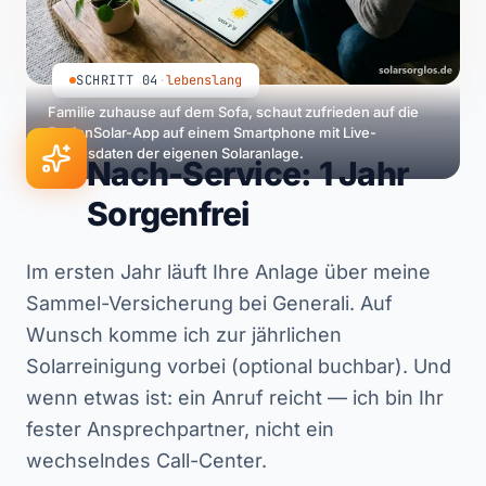
SCHRITT 04
·
lebenslang
Familie zuhause auf dem Sofa, schaut zufrieden auf die
FusionSolar-App auf einem Smartphone mit Live-
SCHRITT 04
Ertragsdaten der eigenen Solaranlage.
Nach-Service: 1 Jahr
Sorgenfrei
Im ersten Jahr läuft Ihre Anlage über meine
Sammel-Versicherung bei Generali. Auf
Wunsch komme ich zur jährlichen
Solarreinigung vorbei (optional buchbar). Und
wenn etwas ist: ein Anruf reicht — ich bin Ihr
fester Ansprechpartner, nicht ein
wechselndes Call-Center.