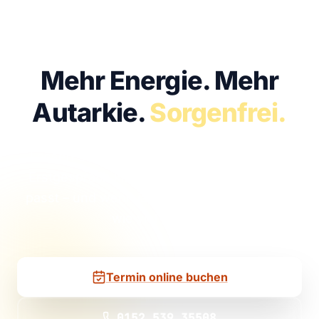
KOSTENFREI · UNVERBINDLICH · IN 30 MIN
Mehr Energie.
Mehr
Autarkie.
Sorgenfrei.
Lassen Sie uns sprechen. Im kostenfreien
Erstgespräch klären wir, ob Solar bei Ihnen
passt – und wenn ja, mit welcher Anlage Sie
wie viel sparen.
Termin online buchen
0152 539 35508