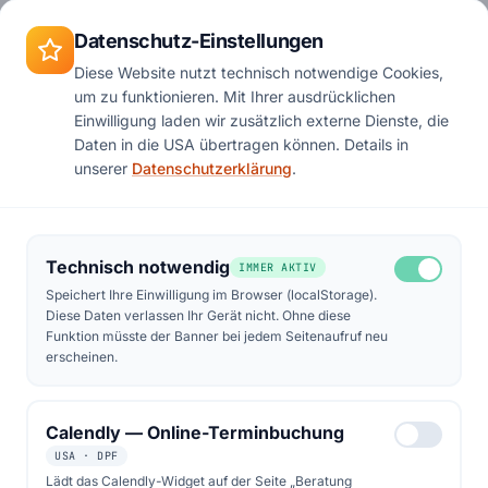
Zum Hauptinhalt springen
Termin
Datenschutz-Einstellungen
Diese Website nutzt technisch notwendige Cookies,
um zu funktionieren. Mit Ihrer ausdrücklichen
Start
Podcast
Folge 48
Einwilligung laden wir zusätzlich externe Dienste, die
Daten in die USA übertragen können. Details in
unserer
Datenschutzerklärung
.
Technisch notwendig
IMMER AKTIV
Speichert Ihre Einwilligung im Browser (localStorage).
Diese Daten verlassen Ihr Gerät nicht. Ohne diese
Funktion müsste der Banner bei jedem Seitenaufruf neu
erscheinen.
Calendly — Online-Terminbuchung
USA · DPF
Lädt das Calendly-Widget auf der Seite „Beratung