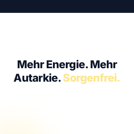
KOSTENFREI · UNVERBINDLICH · IN 30 MIN
Mehr Energie.
Mehr
Autarkie.
Sorgenfrei.
Lassen Sie uns sprechen. Im kostenfreien
Erstgespräch klären wir, ob Solar bei Ihnen
passt – und wenn ja, mit welcher Anlage Sie
wie viel sparen.