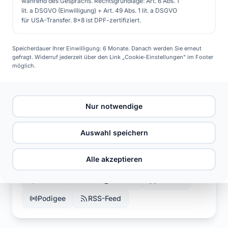
während des Gesprächs. Rechtsgrundlage: Art. 6 Abs. 1
lit. a DSGVO (Einwilligung) + Art. 49 Abs. 1 lit. a DSGVO
für USA-Transfer. 8x8 ist DPF-zertifiziert.
Jetzt anhören
Speicherdauer Ihrer Einwilligung: 6 Monate. Danach werden Sie erneut
gefragt. Widerruf jederzeit über den Link „Cookie-Einstellungen" im Footer
#48 Solarthermie - Wärme direkt aus der Sonne
möglich.
Solarsorglos – Der Solar Podcast
Nur notwendige
Auswahl speichern
Abonnieren bei deinem Lieblings-Anbieter:
Alle akzeptieren
Spotify
Apple Podcasts
YouTube
Amazon Music
Deezer
Audible
Podigee
RSS-Feed