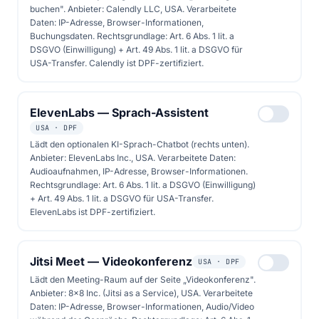
buchen". Anbieter: Calendly LLC, USA. Verarbeitete
Daten: IP-Adresse, Browser-Informationen,
Buchungsdaten. Rechtsgrundlage: Art. 6 Abs. 1 lit. a
DSGVO (Einwilligung) + Art. 49 Abs. 1 lit. a DSGVO für
USA-Transfer. Calendly ist DPF-zertifiziert.
Folge 48
03. Juli 2026
8 Kapitel
ElevenLabs — Sprach-Assistent
Solarthermie - Wärme
USA · DPF
direkt aus der Sonne
Lädt den optionalen KI-Sprach-Chatbot (rechts unten).
Anbieter: ElevenLabs Inc., USA. Verarbeitete Daten:
Audioaufnahmen, IP-Adresse, Browser-Informationen.
Die wohl einfachste Art, die Sonne zu nutzen
Rechtsgrundlage: Art. 6 Abs. 1 lit. a DSGVO (Einwilligung)
+ Art. 49 Abs. 1 lit. a DSGVO für USA-Transfer.
– ganz ohne Wechselrichter, Batterie und
ElevenLabs ist DPF-zertifiziert.
Stromzähler.
Jitsi Meet — Videokonferenz
USA · DPF
Kostenlose Beratung
Lädt den Meeting-Raum auf der Seite „Videokonferenz".
Anbieter: 8x8 Inc. (Jitsi as a Service), USA. Verarbeitete
Daten: IP-Adresse, Browser-Informationen, Audio/Video