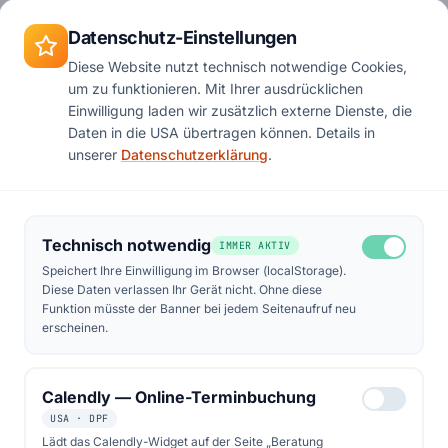
Zum Hauptinhalt springen
Termin
Datenschutz-Einstellungen
Diese Website nutzt technisch notwendige Cookies,
um zu funktionieren. Mit Ihrer ausdrücklichen
Start
Podcast
Folge 40
Einwilligung laden wir zusätzlich externe Dienste, die
Daten in die USA übertragen können. Details in
unserer
Datenschutzerklärung
.
Technisch notwendig
IMMER AKTIV
Speichert Ihre Einwilligung im Browser (localStorage).
Diese Daten verlassen Ihr Gerät nicht. Ohne diese
Funktion müsste der Banner bei jedem Seitenaufruf neu
erscheinen.
Calendly — Online-Terminbuchung
USA · DPF
Lädt das Calendly-Widget auf der Seite „Beratung