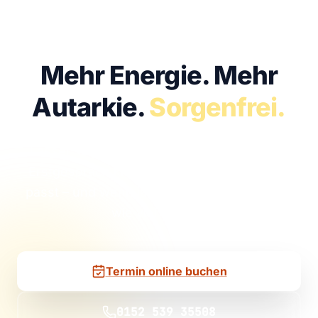
KOSTENFREI · UNVERBINDLICH · IN 30 MIN
Mehr Energie.
Mehr
Autarkie.
Sorgenfrei.
Lassen Sie uns sprechen. Im kostenfreien
Erstgespräch klären wir, ob Solar bei Ihnen
passt – und wenn ja, mit welcher Anlage Sie
wie viel sparen.
Termin online buchen
0152 539 35508