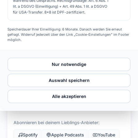
während des Gesprächs. Rechtsgrundlage: Art. 6 Abs. 1
lit. a DSGVO (Einwilligung) + Art. 49 Abs. 1 lit. a DSGVO
für USA-Transfer. 8x8 ist DPF-zertifiziert.
Kostenlose Beratung
Speicherdauer Ihrer Einwilligung: 6 Monate. Danach werden Sie erneut
gefragt. Widerruf jederzeit über den Link „Cookie-Einstellungen" im Footer
möglich.
Jetzt anhören
Nur notwendige
#40 Solarenergie &amp; Elektrobusse: So wird unser ÖPNV sauber und leise
Auswahl speichern
Solarsorglos – Der Solar Podcast
Alle akzeptieren
Abonnieren bei deinem Lieblings-Anbieter:
Spotify
Apple Podcasts
YouTube