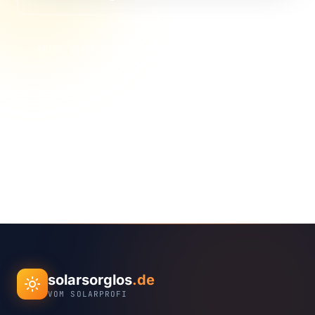
KEINE VERSTECKTEN KOSTEN
KEINE VERTRAGSBINDUNG
100 % UNVERBINDLICH
solarsorglos
.de
VOM SOLARPROFI