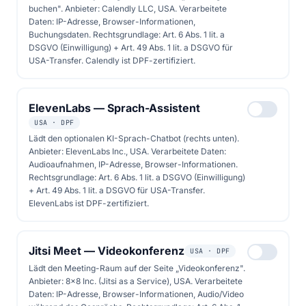
buchen". Anbieter: Calendly LLC, USA. Verarbeitete
Daten: IP-Adresse, Browser-Informationen,
Buchungsdaten. Rechtsgrundlage: Art. 6 Abs. 1 lit. a
DSGVO (Einwilligung) + Art. 49 Abs. 1 lit. a DSGVO für
USA-Transfer. Calendly ist DPF-zertifiziert.
Folge 40
24. April 2026
0 Kapitel
ElevenLabs — Sprach-Assistent
Solarenergie &amp;
USA · DPF
Elektrobusse: So wird unser
Lädt den optionalen KI-Sprach-Chatbot (rechts unten).
Anbieter: ElevenLabs Inc., USA. Verarbeitete Daten:
ÖPNV sauber und leise
Audioaufnahmen, IP-Adresse, Browser-Informationen.
Rechtsgrundlage: Art. 6 Abs. 1 lit. a DSGVO (Einwilligung)
+ Art. 49 Abs. 1 lit. a DSGVO für USA-Transfer.
Die Episode behandelt die Rolle von
ElevenLabs ist DPF-zertifiziert.
Solarenergie bei Elektrobusse, die durch
Solarmodule ihre Reichweite um 10 %
Jitsi Meet — Videokonferenz
USA · DPF
erhöhen und emissionsfreies Laden
Lädt den Meeting-Raum auf der Seite „Videokonferenz".
ermöglichen. Erfolgreiche Beispiele und
Anbieter: 8x8 Inc. (Jitsi as a Service), USA. Verarbeitete
Planungsaspekte werden diskutiert.
Daten: IP-Adresse, Browser-Informationen, Audio/Video