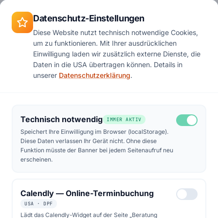
Zum Hauptinhalt springen
Termin
Datenschutz-Einstellungen
Diese Website nutzt technisch notwendige Cookies,
um zu funktionieren. Mit Ihrer ausdrücklichen
Start
Podcast
Folge 3
Einwilligung laden wir zusätzlich externe Dienste, die
Daten in die USA übertragen können. Details in
unserer
Datenschutzerklärung
.
Technisch notwendig
IMMER AKTIV
Speichert Ihre Einwilligung im Browser (localStorage).
Diese Daten verlassen Ihr Gerät nicht. Ohne diese
Funktion müsste der Banner bei jedem Seitenaufruf neu
erscheinen.
Calendly — Online-Terminbuchung
USA · DPF
Lädt das Calendly-Widget auf der Seite „Beratung