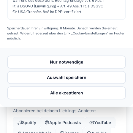
während des Gesprächs. Rechtsgrundlage: Art. 6 Abs. 1
Kostenlose Beratung
lit. a DSGVO (Einwilligung) + Art. 49 Abs. 1 lit. a DSGVO
für USA-Transfer. 8x8 ist DPF-zertifiziert.
Speicherdauer Ihrer Einwilligung: 6 Monate. Danach werden Sie erneut
gefragt. Widerruf jederzeit über den Link „Cookie-Einstellungen" im Footer
möglich.
Jetzt anhören
Nur notwendige
#3 Solaranlagen für Unternehmen - Wirtschaftliche Vorteile und Steuerersparnisse
Solarsorglos – Der Solar Podcast
Auswahl speichern
Alle akzeptieren
Abonnieren bei deinem Lieblings-Anbieter:
Spotify
Apple Podcasts
YouTube