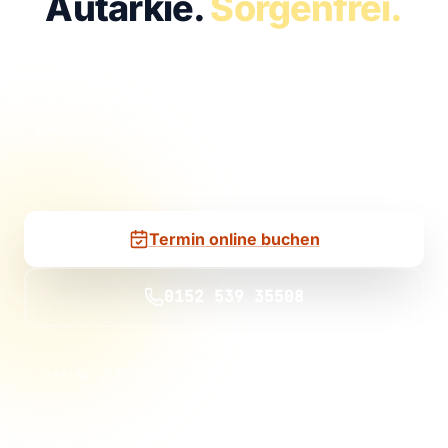
Autarkie.
Sorgenfrei.
Lassen Sie uns sprechen. Im kostenfreien
Erstgespräch klären wir, ob Solar bei Ihnen
passt – und wenn ja, mit welcher Anlage Sie
wie viel sparen.
Termin online buchen
0152 539 35508
KEINE VERSTECKTEN KOSTEN
KEINE VERTRAGSBINDUNG
100 % UNVERBINDLICH