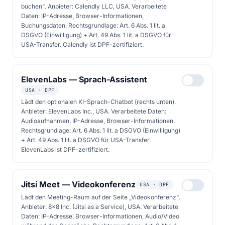
buchen". Anbieter: Calendly LLC, USA. Verarbeitete
Daten: IP-Adresse, Browser-Informationen,
Buchungsdaten. Rechtsgrundlage: Art. 6 Abs. 1 lit. a
DSGVO (Einwilligung) + Art. 49 Abs. 1 lit. a DSGVO für
USA-Transfer. Calendly ist DPF-zertifiziert.
Folge 3
18. Juli 2025
0 Kapitel
ElevenLabs — Sprach-Assistent
Solaranlagen für
USA · DPF
Unternehmen -
Lädt den optionalen KI-Sprach-Chatbot (rechts unten).
Anbieter: ElevenLabs Inc., USA. Verarbeitete Daten:
Wirtschaftliche Vorteile
Audioaufnahmen, IP-Adresse, Browser-Informationen.
und Steuerersparnisse
Rechtsgrundlage: Art. 6 Abs. 1 lit. a DSGVO (Einwilligung)
+ Art. 49 Abs. 1 lit. a DSGVO für USA-Transfer.
ElevenLabs ist DPF-zertifiziert.
💼 Erfahre, wie Unternehmen in Berlin und
Brandenburg mit Solarenergie Renditen von
Jitsi Meet — Videokonferenz
USA · DPF
8-15% erzielen und von massiven
Lädt den Meeting-Raum auf der Seite „Videokonferenz".
Steuervorteilen profitieren
Anbieter: 8x8 Inc. (Jitsi as a Service), USA. Verarbeitete
Daten: IP-Adresse, Browser-Informationen, Audio/Video