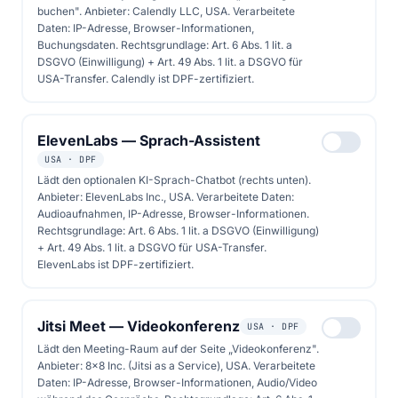
buchen". Anbieter: Calendly LLC, USA. Verarbeitete
Daten: IP-Adresse, Browser-Informationen,
Buchungsdaten. Rechtsgrundlage: Art. 6 Abs. 1 lit. a
DSGVO (Einwilligung) + Art. 49 Abs. 1 lit. a DSGVO für
USA-Transfer. Calendly ist DPF-zertifiziert.
Folge 25
09. Januar 2026
0 Kapitel
ElevenLabs — Sprach-Assistent
Solarenergie und
USA · DPF
Wasserstoff Power to Gas
Lädt den optionalen KI-Sprach-Chatbot (rechts unten).
Anbieter: ElevenLabs Inc., USA. Verarbeitete Daten:
und Sektorkopplung.
Audioaufnahmen, IP-Adresse, Browser-Informationen.
Jubiläumsfolge zur
Rechtsgrundlage: Art. 6 Abs. 1 lit. a DSGVO (Einwilligung)
+ Art. 49 Abs. 1 lit. a DSGVO für USA-Transfer.
Energiezukunft
ElevenLabs ist DPF-zertifiziert.
In der 25. Episode erörtern Solaria und Maik
Jitsi Meet — Videokonferenz
USA · DPF
Marx die Wasserstoffproduktion aus
Lädt den Meeting-Raum auf der Seite „Videokonferenz".
Solarstrom, Speicherungsmethoden und
Anbieter: 8x8 Inc. (Jitsi as a Service), USA. Verarbeitete
Daten: IP-Adresse, Browser-Informationen, Audio/Video
umweltfreundliche Anwendungen in der