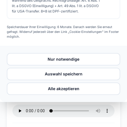
während des Gesprächs. Rechtsgrundlage: Art. 6 Abs. 1
Industrie sowie die Zukunft der
lit. a DSGVO (Einwilligung) + Art. 49 Abs. 1 lit. a DSGVO
für USA-Transfer. 8x8 ist DPF-zertifiziert.
Wasserstofftechnologie.
Speicherdauer Ihrer Einwilligung: 6 Monate. Danach werden Sie erneut
Kostenlose Beratung
gefragt. Widerruf jederzeit über den Link „Cookie-Einstellungen" im Footer
möglich.
Nur notwendige
Jetzt anhören
Auswahl speichern
#25 Solarenergie und Wasserstoff Power to Gas und Sektorkopplung. Jubiläumsfolge zur Energiezukunft
Alle akzeptieren
Solarsorglos – Der Solar Podcast