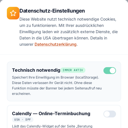
Zum Hauptinhalt springen
Termin
Datenschutz-Einstellungen
Diese Website nutzt technisch notwendige Cookies,
um zu funktionieren. Mit Ihrer ausdrücklichen
Start
Podcast
Folge 25
Einwilligung laden wir zusätzlich externe Dienste, die
Daten in die USA übertragen können. Details in
unserer
Datenschutzerklärung
.
Technisch notwendig
IMMER AKTIV
Speichert Ihre Einwilligung im Browser (localStorage).
Diese Daten verlassen Ihr Gerät nicht. Ohne diese
Funktion müsste der Banner bei jedem Seitenaufruf neu
erscheinen.
Calendly — Online-Terminbuchung
USA · DPF
Lädt das Calendly-Widget auf der Seite „Beratung