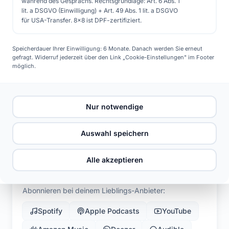
während des Gesprächs. Rechtsgrundlage: Art. 6 Abs. 1
Kostenlose Beratung
lit. a DSGVO (Einwilligung) + Art. 49 Abs. 1 lit. a DSGVO
für USA-Transfer. 8x8 ist DPF-zertifiziert.
Speicherdauer Ihrer Einwilligung: 6 Monate. Danach werden Sie erneut
gefragt. Widerruf jederzeit über den Link „Cookie-Einstellungen" im Footer
möglich.
Jetzt anhören
Nur notwendige
#16 Solarenergie und Smart Home: Intelligente Energiesteuerung für maximale Effizienz
Solarsorglos – Der Solar Podcast
Auswahl speichern
Alle akzeptieren
Abonnieren bei deinem Lieblings-Anbieter:
Spotify
Apple Podcasts
YouTube