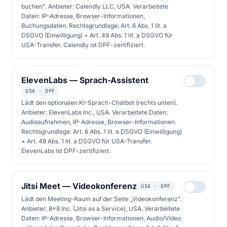
buchen". Anbieter: Calendly LLC, USA. Verarbeitete
Daten: IP-Adresse, Browser-Informationen,
Buchungsdaten. Rechtsgrundlage: Art. 6 Abs. 1 lit. a
DSGVO (Einwilligung) + Art. 49 Abs. 1 lit. a DSGVO für
USA-Transfer. Calendly ist DPF-zertifiziert.
Folge 16
17. Oktober 2025
0 Kapitel
ElevenLabs — Sprach-Assistent
Solarenergie und Smart
USA · DPF
Home: Intelligente
Lädt den optionalen KI-Sprach-Chatbot (rechts unten).
Anbieter: ElevenLabs Inc., USA. Verarbeitete Daten:
Energiesteuerung für
Audioaufnahmen, IP-Adresse, Browser-Informationen.
maximale Effizienz
Rechtsgrundlage: Art. 6 Abs. 1 lit. a DSGVO (Einwilligung)
+ Art. 49 Abs. 1 lit. a DSGVO für USA-Transfer.
ElevenLabs ist DPF-zertifiziert.
Von 30% auf 70% Eigenverbrauch - Maik
Marx zeigt, wie intelligente Energiesteuerung
Jitsi Meet — Videokonferenz
USA · DPF
in Berlin und Brandenburg die Solareffizienz
Lädt den Meeting-Raum auf der Seite „Videokonferenz".
revolutioniert
Anbieter: 8x8 Inc. (Jitsi as a Service), USA. Verarbeitete
Daten: IP-Adresse, Browser-Informationen, Audio/Video