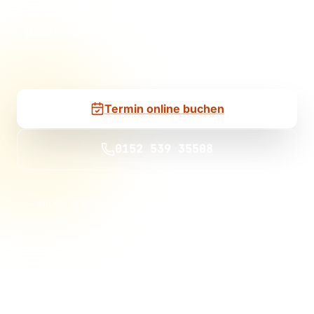
Erstgespräch klären wir, ob Solar bei Ihnen
passt – und wenn ja, mit welcher Anlage Sie
wie viel sparen.
Termin online buchen
0152 539 35508
KEINE VERSTECKTEN KOSTEN
KEINE VERTRAGSBINDUNG
100 % UNVERBINDLICH