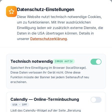
Zum Hauptinhalt springen
Termin
Datenschutz-Einstellungen
Diese Website nutzt technisch notwendige Cookies,
um zu funktionieren. Mit Ihrer ausdrücklichen
Start
Podcast
Folge 16
Einwilligung laden wir zusätzlich externe Dienste, die
Daten in die USA übertragen können. Details in
unserer
Datenschutzerklärung
.
Technisch notwendig
IMMER AKTIV
Speichert Ihre Einwilligung im Browser (localStorage).
Diese Daten verlassen Ihr Gerät nicht. Ohne diese
Funktion müsste der Banner bei jedem Seitenaufruf neu
erscheinen.
Calendly — Online-Terminbuchung
USA · DPF
Lädt das Calendly-Widget auf der Seite „Beratung