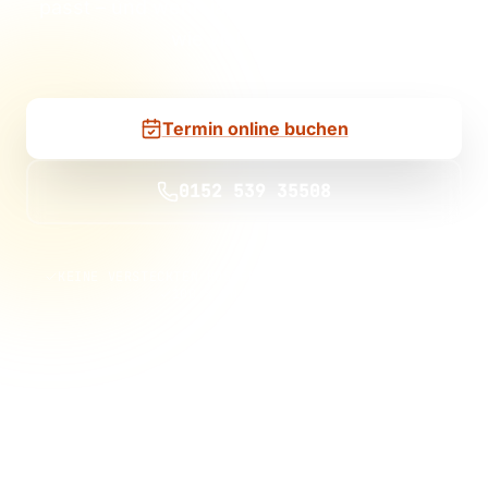
passt – und wenn ja, mit welcher Anlage Sie
wie viel sparen.
Termin online buchen
0152 539 35508
KEINE VERSTECKTEN KOSTEN
KEINE VERTRAGSBINDUNG
100 % UNVERBINDLICH