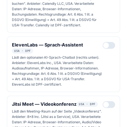
buchen". Anbieter: Calendly LLC, USA. Verarbeitete
Daten: IP-Adresse, Browser-Informationen,
Buchungsdaten. Rechtsgrundlage: Art. 6 Abs. 1 lit. a
DSGVO (Einwilligung) + Art. 49 Abs. 1 lit. a DSGVO für
USA-Transfer. Calendly ist DPF-zertifiziert.
Folge 11
12. September 2025
0 Kapitel
ElevenLabs — Sprach-Assistent
Solarenergie und
USA · DPF
Wärmepumpen: Die
Lädt den optionalen KI-Sprach-Chatbot (rechts unten).
Anbieter: ElevenLabs Inc., USA. Verarbeitete Daten:
perfekte Kombination für
Audioaufnahmen, IP-Adresse, Browser-Informationen.
klimaneutrales Wohnen
Rechtsgrundlage: Art. 6 Abs. 1 lit. a DSGVO (Einwilligung)
+ Art. 49 Abs. 1 lit. a DSGVO für USA-Transfer.
ElevenLabs ist DPF-zertifiziert.
Bis zu 80% Heizkosten sparen - Maik Marx
erklärt die geniale Kombination aus
Jitsi Meet — Videokonferenz
USA · DPF
Sonnenstrom und Wärmepumpe für Berlin
Lädt den Meeting-Raum auf der Seite „Videokonferenz".
und Brandenburg
Anbieter: 8x8 Inc. (Jitsi as a Service), USA. Verarbeitete
Daten: IP-Adresse, Browser-Informationen, Audio/Video