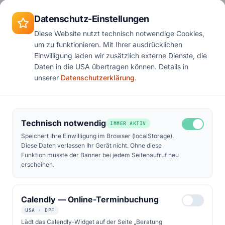
Zum Hauptinhalt springen
Termin
Datenschutz-Einstellungen
Diese Website nutzt technisch notwendige Cookies,
um zu funktionieren. Mit Ihrer ausdrücklichen
Start
Podcast
Folge 11
Einwilligung laden wir zusätzlich externe Dienste, die
Daten in die USA übertragen können. Details in
unserer
Datenschutzerklärung
.
Technisch notwendig
IMMER AKTIV
Speichert Ihre Einwilligung im Browser (localStorage).
Diese Daten verlassen Ihr Gerät nicht. Ohne diese
Funktion müsste der Banner bei jedem Seitenaufruf neu
erscheinen.
Calendly — Online-Terminbuchung
USA · DPF
Lädt das Calendly-Widget auf der Seite „Beratung