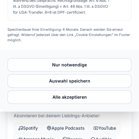
während des Gesprächs. Rechtsgrundlage: Art. 6 Abs. 1
Kostenlose Beratung
lit. a DSGVO (Einwilligung) + Art. 49 Abs. 1 lit. a DSGVO
für USA-Transfer. 8x8 ist DPF-zertifiziert.
Speicherdauer Ihrer Einwilligung: 6 Monate. Danach werden Sie erneut
gefragt. Widerruf jederzeit über den Link „Cookie-Einstellungen" im Footer
möglich.
Jetzt anhören
Nur notwendige
#11 Solarenergie und Wärmepumpen: Die perfekte Kombination für klimaneutrales Wohnen
Solarsorglos – Der Solar Podcast
Auswahl speichern
Alle akzeptieren
Abonnieren bei deinem Lieblings-Anbieter:
Spotify
Apple Podcasts
YouTube