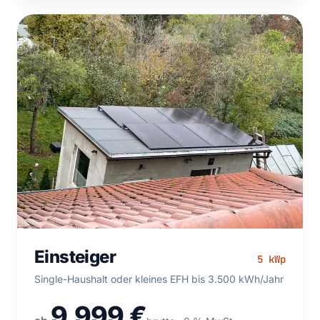
Einsteiger 5 kWp — Single-Haushalt oder kleines EFH bis
Einsteiger
5 kWp
3.500 kWh/Jahr
Single-Haushalt oder kleines EFH bis 3.500 kWh/Jahr
9.999 €