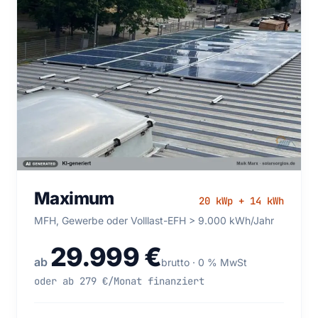
Maximum 20 kWp + 14 kWh — MFH, Gewerbe oder
Maximum
20 kWp + 14 kWh
Volllast-EFH > 9.000 kWh/Jahr
MFH, Gewerbe oder Volllast-EFH > 9.000 kWh/Jahr
29.999 €
ab
brutto · 0 % MwSt
oder ab 279 €/Monat finanziert