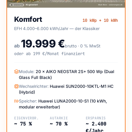
Komfort 10 kWp + 10 kWh — EFH 4.000–6.000 kWh/Jahr
Komfort
10 kWp + 10 kWh
— der Klassiker
EFH 4.000–6.000 kWh/Jahr — der Klassiker
19.999 €
ab
brutto · 0 % MwSt
oder ab 199 €/Monat finanziert
Module:
20 × AIKO NEOSTAR 2S+ 500 Wp (Dual
Glass Full Black)
Wechselrichter:
Huawei SUN2000-10KTL-M1 HC
(Hybrid)
Speicher:
Huawei LUNA2000-10-S1 (10 kWh,
modular erweiterbar)
EIGENVERBR.
AUTARKIE
ERSPARNIS
~ 75 %
~ 70 %
~ 2.400
€/Jahr