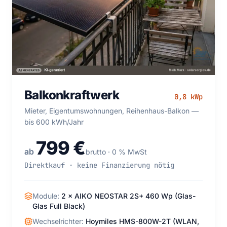
Balkonkraftwerk 0,8 kWp — Mieter,
Balkonkraftwerk
0,8 kWp
Eigentumswohnungen, Reihenhaus-Balkon — bis 600
kWh/Jahr
Mieter, Eigentumswohnungen, Reihenhaus-Balkon —
bis 600 kWh/Jahr
799 €
ab
brutto · 0 % MwSt
Direktkauf · keine Finanzierung nötig
Module:
2 × AIKO NEOSTAR 2S+ 460 Wp (Glas-
Glas Full Black)
Wechselrichter:
Hoymiles HMS-800W-2T (WLAN,