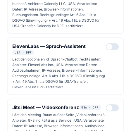
transparente Aufmaß-Kalkulation.
buchen". Anbieter: Calendly LLC, USA. Verarbeitete
Daten: IP-Adresse, Browser-Informationen,
Buchungsdaten. Rechtsgrundlage: Art. 6 Abs. 1 lit. a
DSGVO (Einwilligung) + Art. 49 Abs. 1 lit. a DSGVO für
Beratung buchen
USA-Transfer. Calendly ist DPF-zertifiziert.
Solarrechner starten
ElevenLabs — Sprach-Assistent
USA · DPF
Lädt den optionalen KI-Sprach-Chatbot (rechts unten).
Anbieter: ElevenLabs Inc., USA. Verarbeitete Daten:
Audioaufnahmen, IP-Adresse, Browser-Informationen.
Rechtsgrundlage: Art. 6 Abs. 1 lit. a DSGVO (Einwilligung)
+ Art. 49 Abs. 1 lit. a DSGVO für USA-Transfer.
ElevenLabs ist DPF-zertifiziert.
Jitsi Meet — Videokonferenz
USA · DPF
Lädt den Meeting-Raum auf der Seite „Videokonferenz".
Anbieter: 8x8 Inc. (Jitsi as a Service), USA. Verarbeitete
Daten: IP-Adresse, Browser-Informationen, Audio/Video