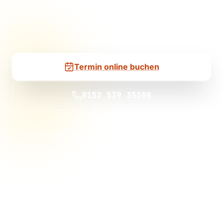
passt – und wenn ja, mit welcher Anlage Sie
wie viel sparen.
Termin online buchen
0152 539 35508
KEINE VERSTECKTEN KOSTEN
KEINE VERTRAGSBINDUNG
100 % UNVERBINDLICH