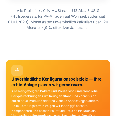
Alle Preise inkl. 0 % MwSt nach §12 Abs. 3 UStG
(Nullsteuersatz für PV-Anlagen auf Wohngebäuden seit
01.01.2023). Monatsraten unverbindlich kalkuliert über 120
Monate, 4,9 % effektiver Jahreszins.
Unverbindliche Konfigurationsbeispiele — Ihre
echte Anlage planen wir gemeinsam.
Alle hier gezeigten Pakete und Preise sind unverbindliche
Beispielrechnungen zum heutigen Stand
und können sich
durch neue Produkte oder individuelle Anpassungen ändern.
Beim Beratungstermin zeigen wir Ihnen ggf. bessere
Komponenten und passen Paket und Preis an Ihr Dach an.
Verbindlicher Festpreis erst nach kostenlosem Vor-Ort-