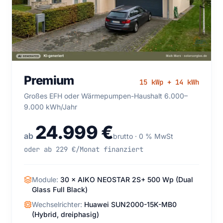
Premium 15 kWp + 14 kWh — Großes EFH oder
Premium
15 kWp + 14 kWh
Wärmepumpen-Haushalt 6.000–9.000 kWh/Jahr
Großes EFH oder Wärmepumpen-Haushalt 6.000–
9.000 kWh/Jahr
24.999 €
ab
brutto · 0 % MwSt
oder ab 229 €/Monat finanziert
Module:
30 × AIKO NEOSTAR 2S+ 500 Wp (Dual
Glass Full Black)
Wechselrichter:
Huawei SUN2000-15K-MB0
(Hybrid, dreiphasig)