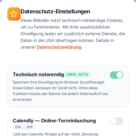
Zum Hauptinhalt springen
Termin
Datenschutz-Einstellungen
Diese Website nutzt technisch notwendige Cookies,
um zu funktionieren. Mit Ihrer ausdrücklichen
Einwilligung laden wir zusätzlich externe Dienste, die
FESTPREISE · 0 % MWST · INKL. MONTAGE
Daten in die USA übertragen können. Details in
unserer
Datenschutzerklärung
.
Komplettpakete –
ohne versteckte
Kosten.
Technisch notwendig
IMMER AKTIV
Speichert Ihre Einwilligung im Browser (localStorage).
Diese Daten verlassen Ihr Gerät nicht. Ohne diese
Funktion müsste der Banner bei jedem Seitenaufruf neu
Sechs vorgeplante Solar-Lösungen vom
erscheinen.
Balkonkraftwerk bis zur 20-kWp-Anlage.
Material, Montage, Gerüst, Anmeldung und 1
Calendly — Online-Terminbuchung
Jahr Versicherung — alles drin. Bei
USA · DPF
Standarddächern Festpreis, sonst
Lädt das Calendly-Widget auf der Seite „Beratung