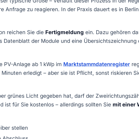
ser typische Größe – verläuft dieser Prozess in der Rege
re Anfrage zu reagieren. In der Praxis dauert es in Berlin
n reichen Sie die
Fertigmeldung
ein. Dazu gehören das
 Datenblatt der Module und eine Übersichtszeichnung der
de PV-Anlage ab 1 kWp im
Marktstammdatenregister
reg
Minuten erledigt – aber sie ist Pflicht, sonst riskieren S
ber grünes Licht gegeben hat, darf der Zweirichtungszä
 ist für Sie kostenlos – allerdings sollten Sie
mit einer 
ber stellen
h Abschluss