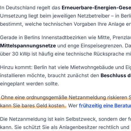
In Deutschland regelt das
Erneuerbare-Energien-Gese
Umsetzung liegt beim jeweiligen Netzbetreiber – in Berl
bestimmt, welche technischen Vorgaben Ihre Anlage erfü
Gerade in Berlins Innenstadtbezirken wie Mitte, Prenzl
Mittelspannungsnetze
und enge Einspeisegrenzen. Das 
über 30 kWp ist häufig eine technische Rücksprache m
Hinzu kommt: Berlin hat viele Mietwohngebäude und 
installieren möchte, braucht zunächst den
Beschluss d
eingeplant werden sollte.
Ohne eine ordnungsgemäße Netzanmeldung riskieren Si
kann Sie bares Geld kosten.
Wer
frühzeitig eine Berat
Die Netzanmeldung ist kein Selbstzweck, sondern der f
kann. Sie schützt Sie als Anlagenbesitzer rechtlich und 