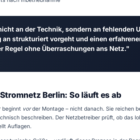
ats nach Inbetriebnahme
 nicht an der Technik, sondern an fehlenden 
an strukturiert vorgeht und einen erfahrene
 der Regel ohne Überraschungen ans Netz."
tromnetz Berlin: So läuft es ab
r beginnt
vor
der Montage – nicht danach. Sie reichen b
echnisch beschreiben. Der Netzbetreiber prüft, ob das l
llt Auflagen.