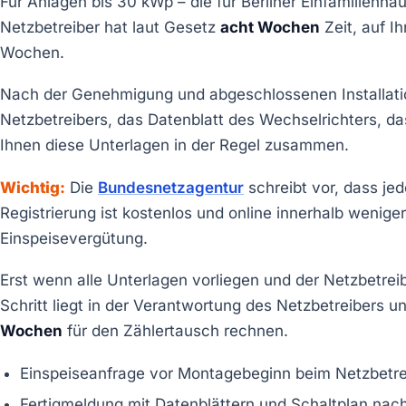
Für Anlagen bis 30 kWp – die für Berliner Einfamilienhäu
Netzbetreiber hat laut Gesetz
acht Wochen
Zeit, auf Ih
Wochen.
Nach der Genehmigung und abgeschlossenen Installatio
Netzbetreibers, das Datenblatt des Wechselrichters, das
Ihnen diese Unterlagen in der Regel zusammen.
Wichtig:
Die
Bundesnetzagentur
schreibt vor, dass je
Registrierung ist kostenlos und online innerhalb weniger 
Einspeisevergütung.
Erst wenn alle Unterlagen vorliegen und der Netzbetrei
Schritt liegt in der Verantwortung des Netzbetreibers und
Wochen
für den Zählertausch rechnen.
Einspeiseanfrage vor Montagebeginn beim Netzbetrei
Fertigmeldung mit Datenblättern und Schaltplan nac