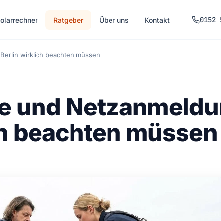
0152 
olarrechner
Ratgeber
Über uns
Kontakt
Berlin wirklich beachten müssen
ge und Netzanmeld
ich beachten müssen