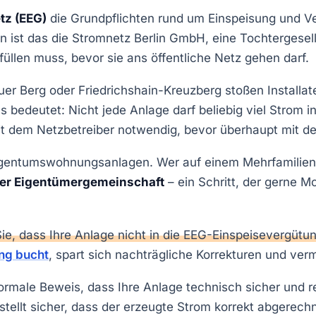
tz (EEG)
die Grundpflichten rund um Einspeisung und V
in ist das die Stromnetz Berlin GmbH, eine Tochtergesell
llen muss, bevor sie ans öffentliche Netz gehen darf.
auer Berg oder Friedrichshain-Kreuzberg stoßen Installa
bedeutet: Nicht jede Anlage darf beliebig viel Strom i
it dem Netzbetreiber notwendig, bevor überhaupt mit d
Eigentumswohnungsanlagen. Wer auf einem Mehrfamilie
er Eigentümergemeinschaft
– ein Schritt, der gerne M
e, dass Ihre Anlage nicht in die EEG-Einspeisevergüt
ung bucht
, spart sich nachträgliche Korrekturen und ver
ormale Beweis, dass Ihre Anlage technisch sicher und 
stellt sicher, dass der erzeugte Strom korrekt abgerechn