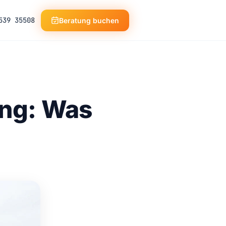
539 35508
Beratung buchen
ung: Was